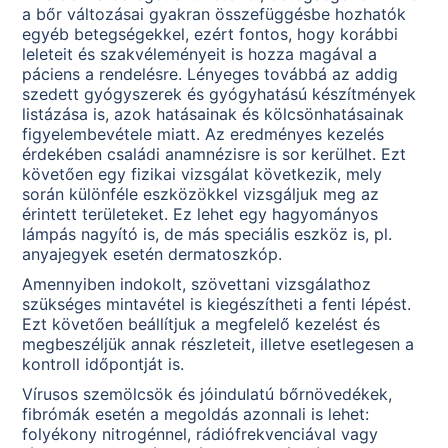
a bőr változásai gyakran összefüggésbe hozhatók
egyéb betegségekkel, ezért fontos, hogy korábbi
leleteit és szakvéleményeit is hozza magával a
páciens a rendelésre. Lényeges továbbá az addig
szedett gyógyszerek és gyógyhatású készítmények
listázása is, azok hatásainak és kölcsönhatásainak
figyelembevétele miatt. Az eredményes kezelés
érdekében családi anamnézisre is sor kerülhet. Ezt
követően egy fizikai vizsgálat következik, mely
során különféle eszközökkel vizsgáljuk meg az
érintett területeket. Ez lehet egy hagyományos
lámpás nagyító is, de más speciális eszköz is, pl.
anyajegyek esetén dermatoszkóp.
Amennyiben indokolt, szövettani vizsgálathoz
szükséges mintavétel is kiegészítheti a fenti lépést.
Ezt követően beállítjuk a megfelelő kezelést és
megbeszéljük annak részleteit, illetve esetlegesen a
kontroll időpontját is.
Vírusos szemölcsök és jóindulatú bőrnövedékek,
fibrómák esetén a megoldás azonnali is lehet:
folyékony nitrogénnel, rádiófrekvenciával vagy