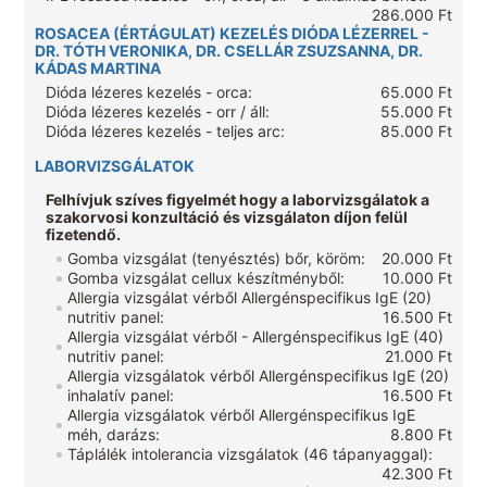
286.000 Ft
ROSACEA (ÉRTÁGULAT) KEZELÉS DIÓDA LÉZERREL -
DR. TÓTH VERONIKA, DR. CSELLÁR ZSUZSANNA, DR.
KÁDAS MARTINA
Dióda lézeres kezelés - orca:
65.000 Ft
Dióda lézeres kezelés - orr / áll:
55.000 Ft
Dióda lézeres kezelés - teljes arc:
85.000 Ft
LABORVIZSGÁLATOK
Felhívjuk szíves figyelmét hogy a laborvizsgálatok a
szakorvosi konzultáció és vizsgálaton díjon felül
fizetendő.
Gomba vizsgálat (tenyésztés) bőr, köröm:
20.000 Ft
Gomba vizsgálat cellux készítményből:
10.000 Ft
Allergia vizsgálat vérből Allergénspecifikus IgE (20)
nutritiv panel:
16.500 Ft
Allergia vizsgálat vérből - Allergénspecifikus IgE (40)
nutritiv panel:
21.000 Ft
Allergia vizsgálatok vérből Allergénspecifikus IgE (20)
inhalatív panel:
16.500 Ft
Allergia vizsgálatok vérből Allergénspecifikus IgE
méh, darázs:
8.800 Ft
Táplálék intolerancia vizsgálatok (46 tápanyaggal):
42.300 Ft