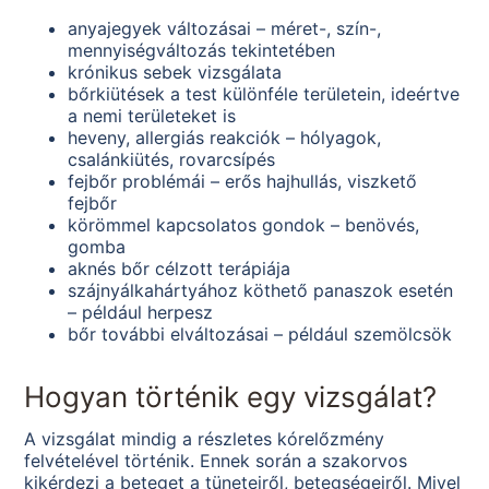
anyajegyek változásai – méret-, szín-,
mennyiségváltozás tekintetében
krónikus sebek vizsgálata
bőrkiütések a test különféle területein, ideértve
a nemi területeket is
heveny, allergiás reakciók – hólyagok,
csalánkiütés, rovarcsípés
fejbőr problémái – erős hajhullás, viszkető
fejbőr
körömmel kapcsolatos gondok – benövés,
gomba
aknés bőr célzott terápiája
szájnyálkahártyához köthető panaszok esetén
– például herpesz
bőr további elváltozásai – például szemölcsök
Hogyan történik egy vizsgálat?
A vizsgálat mindig a részletes kórelőzmény
felvételével történik. Ennek során a szakorvos
kikérdezi a beteget a tüneteiről, betegségeiről. Mivel