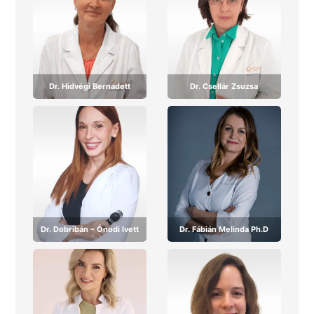
Dr. Hidvégi Bernadett
Dr. Csellár Zsuzsa
Bemutatkozás
Bemutatkozás
Dr. Dobribán – Ónodi Ivett
Dr. Fábián Melinda Ph.D
Bemutatkozás
Bemutatkozás