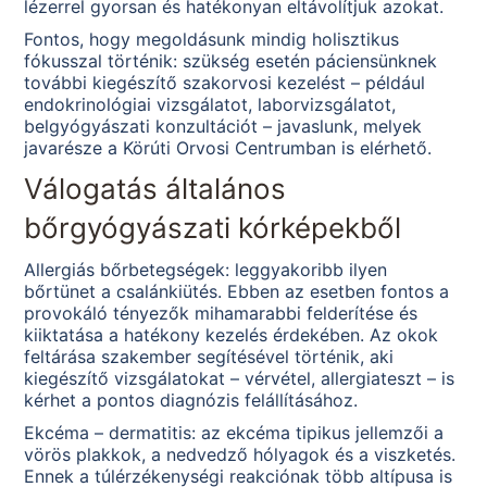
lézerrel gyorsan és hatékonyan eltávolítjuk azokat.
Fontos, hogy megoldásunk mindig holisztikus
fókusszal történik: szükség esetén páciensünknek
további kiegészítő szakorvosi kezelést – például
endokrinológiai vizsgálatot, laborvizsgálatot,
belgyógyászati konzultációt – javaslunk, melyek
javarésze a Körúti Orvosi Centrumban is elérhető.
Válogatás általános
bőrgyógyászati kórképekből
Allergiás bőrbetegségek: leggyakoribb ilyen
bőrtünet a csalánkiütés. Ebben az esetben fontos a
provokáló tényezők mihamarabbi felderítése és
kiiktatása a hatékony kezelés érdekében. Az okok
feltárása szakember segítésével történik, aki
kiegészítő vizsgálatokat – vérvétel, allergiateszt – is
kérhet a pontos diagnózis felállításához.
Ekcéma – dermatitis: az ekcéma tipikus jellemzői a
vörös plakkok, a nedvedző hólyagok és a viszketés.
Ennek a túlérzékenységi reakciónak több altípusa is