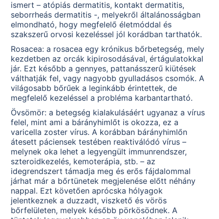
ismert – atópiás dermatitis, kontakt dermatitis,
seborrheás dermatitis -, melyekről általánosságban
elmondható, hogy megfelelő életmóddal és
szakszerű orvosi kezeléssel jól korádban tarthatók.
Rosacea: a rosacea egy krónikus bőrbetegség, mely
kezdetben az orcák kipirosodásával, értágulatokkal
jár. Ezt később a gennyes, pattanásszerű kiütések
válthatják fel, vagy nagyobb gyulladásos csomók. A
világosabb bőrűek a leginkább érintettek, de
megfelelő kezeléssel a probléma karbantartható.
Övsömör: a betegség kialakulásáért ugyanaz a vírus
felel, mint ami a bárányhimlőt is okozza, ez a
varicella zoster vírus. A korábban bárányhimlőn
átesett páciensek testében reaktiválódó vírus –
melynek oka lehet a legyengült immunrendszer,
szteroidkezelés, kemoterápia, stb. – az
idegrendszert támadja meg és erős fájdalommal
járhat már a bőrtünetek megjelenése előtt néhány
nappal. Ezt követően aprócska hólyagok
jelentkeznek a duzzadt, viszkető és vörös
bőrfelületen, melyek később pörkösödnek. A