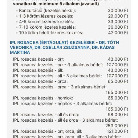
vonatkozik, minimum 5 alkalom javasolt)
Konzultáció (kezelés nélkül):
30.000 Ft
1-3 köröm lézeres kezelés:
29.000 Ft
4-6 köröm lézeres kezelés:
33.000 Ft
7-10 köröm lézeres kezelés:
36.000 Ft
10 köröm felett lézeres kezelés:
42.000 Ft
IPL ROSACEA (ÉRTÁGULAT) KEZELÉSEK - DR. TÓTH
VERONIKA, DR. CSELLÁR ZSUZSANNA, DR. KÁDAS
MARTINA
IPL rosacea kezelés - orr:
43.000 Ft
IPL rosacea kezelés - orr - 3 alkalmas bérlet:
107.000 Ft
IPL rosacea kezelés - áll:
43.000 Ft
IPL rosacea kezelés - áll - 3 alkalmas bérlet:
107.000 Ft
IPL rosacea kezelés - orca:
65.000 Ft
IPL rosacea kezelés - orca - 3 alkalmas bérlet:
165.000 Ft
IPL rosacea kezelés - homlok:
65.000 Ft
IPL rosacea kezelés - homlok - 3 alkalmas bérlet:
165.000 Ft
IPL rosacea kezelés - áll és orca:
98.000 Ft
IPL rosacea kezelés - áll és orca - 3 alkalmas bérlet:
253.000 Ft
IPL rosacea kezelés - orr, orca, áll:
121.000 Ft
IPL rosacea kezelés - orr, orca, áll - 3 alkalmas bérlet: