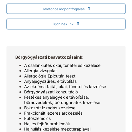
Telefonos időpontfoglalás
Írjon nekünk
Bőrgyógyászati beavatkozásaink:
A csalánkiütés okai, tünetei és kezelése
Allergia vizsgálat
Allergológia Epicután teszt
Anyajegyszűrés, eltávolítás
Az ekcéma fajtái, okai, tünetei és kezelése
Bőrgyógyászati konzultáció
Festékes anyajegyek eltávolítása,
bőrnövedékek, bőrdaganatok kezelése
Fokozott izzadás kezelése
Frakcionált lézeres arckezelés
Futószemölcs
Haj és fejbőr problémák
Hajhullás kezelése mezoterápiával