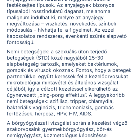
festéksejtes típusok. Az anyajegyek bizonyos
típusaiból rosszindulatú daganat, melanoma
malignum indulhat ki, melyre az anyajegy
megváltozása – viszketés, növekedés, színbeli
módosulás – hívhatja fel a figyelmet. Az ezzel
kapcsolatos rendszeres, évenkénti szűrés alapvető
fontosságú.
Nemi betegségek: a szexuális úton terjedő
betegségek (STD) közé nagyjából 25-30
alapbetegség tartozik, amelyeket baktériumok,
gombák és vírusok okoznak. Fontos, hogy a betegek
partnerükkel együtt keressék fel a kezelőorvosukat
mikrobiológiai mintavétel és általános vizsgálat
céljából, így a célzott kezeléssel elkerülhető az
úgynevezett „ping-pong effektus”. A leggyakoribb
nemi betegségek: szifilisz, tripper, chlamydia,
bakteriális vaginózis, trichomoniasis, gombás
fertőzések, herpesz, HPV, HIV, AIDS.
A bőrgyógyászati vizsgálat során a kezelést végző
szakorvosaink gyermekbőrgyógyász, bőr-és
nemigyógyász, kozmetológus képesítéssel