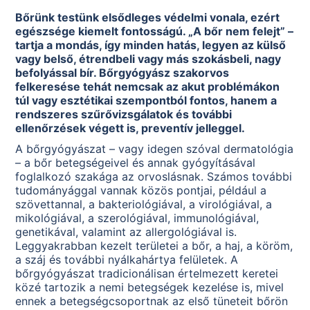
Bőrünk testünk elsődleges védelmi vonala, ezért
egészsége kiemelt fontosságú. „A bőr nem felejt” –
tartja a mondás, így minden hatás, legyen az külső
vagy belső, étrendbeli vagy más szokásbeli, nagy
befolyással bír. Bőrgyógyász szakorvos
felkeresése tehát nemcsak az akut problémákon
túl vagy esztétikai szempontból fontos, hanem a
rendszeres szűrővizsgálatok és további
ellenőrzések végett is, preventív jelleggel.
A bőrgyógyászat – vagy idegen szóval dermatológia
– a bőr betegségeivel és annak gyógyításával
foglalkozó szakága az orvoslásnak. Számos további
tudományággal vannak közös pontjai, például a
szövettannal, a bakteriológiával, a virológiával, a
mikológiával, a szerológiával, immunológiával,
genetikával, valamint az allergológiával is.
Leggyakrabban kezelt területei a bőr, a haj, a köröm,
a száj és további nyálkahártya felületek. A
bőrgyógyászat tradicionálisan értelmezett keretei
közé tartozik a nemi betegségek kezelése is, mivel
ennek a betegségcsoportnak az első tüneteit bőrön