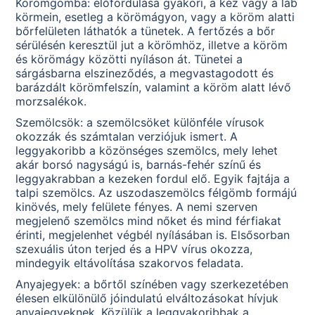
Körömgomba: előfordulása gyakori, a kéz vagy a láb
körmein, esetleg a körömágyon, vagy a köröm alatti
bőrfelületen láthatók a tünetek. A fertőzés a bőr
sérülésén keresztül jut a körömhöz, illetve a köröm
és körömágy közötti nyíláson át. Tünetei a
sárgásbarna elszineződés, a megvastagodott és
barázdált körömfelszín, valamint a köröm alatt lévő
morzsalékok.
Szemölcsök: a szemölcsöket különféle vírusok
okozzák és számtalan verziójuk ismert. A
leggyakoribb a közönséges szemölcs, mely lehet
akár borsó nagyságú is, barnás-fehér színű és
leggyakrabban a kezeken fordul elő. Egyik fajtája a
talpi szemölcs. Az uszodaszemölcs félgömb formájú
kinövés, mely felülete fényes. A nemi szerven
megjelenő szemölcs mind nőket és mind férfiakat
érinti, megjelenhet végbél nyílásában is. Elsősorban
szexuális úton terjed és a HPV vírus okozza,
mindegyik eltávolítása szakorvos feladata.
Anyajegyek: a bőrtől színében vagy szerkezetében
élesen elkülönülő jóindulatú elváltozásokat hívjuk
anyajegyeknek. Közülük a leggyakoribbak a