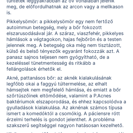
tüntetek leggyakrabban az öv vonalában jelenik
meg, de előfordulhatnak az arcon vagy a mellkason
is.
Pikkelysömör: a pikkelysömör egy nem fertőző
autoimmun betegség, mely a bőr fokozott
elszarusodásával jár. A száraz, viaszfehér, pikkelyes
hámlások a végtagokon, hajas fejbőrön és a testen
jelennek meg. A betegség oka még nem tisztázott,
külső és belső tényezők egyaránt fokozzák azt. A
panasz sajnos teljesen nem gyógyítható, de a
kezeléssel tünetmentesség és ritkább a
fellángolások érhetők el.
Akné, pattanásos bőr: az aknék kialakulásának
legfőbb okai a faggyú túltermelése, az elhalt
hámsejtek nem megfelelő hámlása, és emiatt a bőr
szőrtüszőinek eltömődése, valamint a P.Acnes
baktériumok elszaporodása, és ehhez kapcsolódva a
gyulladások kialakulása. Az aknénak számos típusa
ismert a komedóktól a csomókig. A páciensre rótt
érzelmi terhelés is gondot jelenthet. A probléma
szakszerű segítséggel nagyon hatásosan kezelhető.