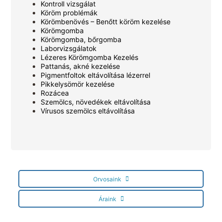
Kontroll vizsgálat
Köröm problémák
Körömbenövés – Benőtt köröm kezelése
Körömgomba
Körömgomba, bőrgomba
Laborvizsgálatok
Lézeres Körömgomba Kezelés
Pattanás, akné kezelése
Pigmentfoltok eltávolítása lézerrel
Pikkelysömör kezelése
Rozácea
Szemölcs, növedékek eltávolítása
Vírusos szemölcs eltávolítása
Orvosaink
Áraink