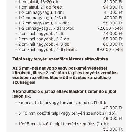
1 cm alatti, 16-20 db:
81.000 Ft
1 cm alatti, 21 db felett:
94.000 Ft
1-2 cm nagyságú, 1 db:
41.000 Ft
1-2 cm nagyságú, 2-3 db:
47.000 Ft
1-2 cm nagyságú, 4-6 db:
58.000 Ft
1-2 cmnagyságú, 7 darabtól:
72.000 Ft-tól
2 cm-nél nagyobb, 1 db:
44.000 Ft
2 cm-nél nagyobb, 2-3 db:
55.000 Ft
2 cm-nél nagyobb, 4-6 db:
66.000 Ft
2 cm-nél nagyobb, 7 db felett:
89.000 Ft-tól
Talpi vagy tenyéri szemölcs lézeres eltávolítása
Az 5 mm-nél nagyobb vagy bőrkeményedéssel
körülvett, illetve 2-nél több talpi és tenyéri szemölcs
esetében az eltávolítás előtt előzetes konzultáció
szükséges!
A konzultáció díját az eltávolításkor fizetendő díjból
levonjuk.
5mm alatti talpi vagy tenyéri szemölcs (1 db):
49.000 Ft
5-10 mm közötti talpi vagy tenyéri szemölcs (1db):
49.000 Ft
10-15 mm közötti talpi tenyéri szemölcs (1 db):
53.000 Ft