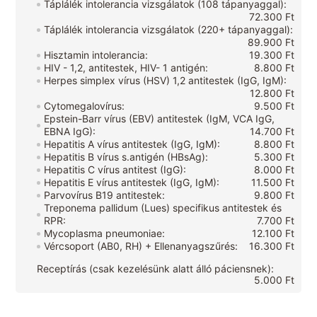
Táplálék intolerancia vizsgálatok (108 tápanyaggal):
72.300 Ft
Táplálék intolerancia vizsgálatok (220+ tápanyaggal):
89.900 Ft
Hisztamin intolerancia:
19.300 Ft
HIV - 1,2, antitestek, HIV- 1 antigén:
8.800 Ft
Herpes simplex vírus (HSV) 1,2 antitestek (IgG, IgM):
12.800 Ft
Cytomegalovírus:
9.500 Ft
Epstein-Barr vírus (EBV) antitestek (IgM, VCA IgG,
EBNA IgG):
14.700 Ft
Hepatitis A vírus antitestek (IgG, IgM):
8.800 Ft
Hepatitis B vírus s.antigén (HBsAg):
5.300 Ft
Hepatitis C vírus antitest (IgG):
8.000 Ft
Hepatitis E vírus antitestek (IgG, IgM):
11.500 Ft
Parvovírus B19 antitestek:
9.800 Ft
Treponema pallidum (Lues) specifikus antitestek és
RPR:
7.700 Ft
Mycoplasma pneumoniae:
12.100 Ft
Vércsoport (AB0, RH) + Ellenanyagszűrés:
16.300 Ft
Receptírás (csak kezelésünk alatt álló páciensnek):
5.000 Ft