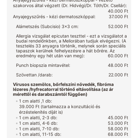
szakorvos által végzett (Dr. Hidvégi/Dr. Tóth/Dr. Csellár):
40.000 Ft
Anyajegyszűrés - kézi dermatoszkóppal:
37.000 Ft
Alámetszés (Subcisio) 3x3 cm:
52.000 Ft
Allergia vizsgálat epicutan teszttel - ezt a vizsgálatot a
budai rendelőnkben, a Meliorában tudjuk elvégezni. (A
tesztelés 33 anyagra történik, melynek során speciális
tapaszok kerülnek felhelyezésre a hát bőrére. Az
eredmény egy hét után van meg):
60.000 Ft
Punch biopszia mintavétel:
48.000 Ft
Szövettan /darab:
22.000 Ft
Vírusos szemölcs, bőrfelszíni növedék, fibróma
lézeres /hyfrecatorral történő eltávolítása (az ár
mérettől és darabszámtól függően)
1 cm alatti ,1 db:
39.000 Ft (tartalmazza a konzultáció és
érzéstelenítés díját is)
1 cm alatti, 2-3 db:
45.000 Ft
1 cm alatti, 4-6 db:
53.000 Ft
1 cm alatti, 7-10 db:
58.000 Ft
1 cm alatti, 11-15 db:
68.000 Ft