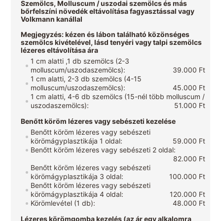
Szemölcs, Molluscum / uszodai szemölcs és más
bőrfelszíni növedék eltávolítása fagyasztással vagy
Volkmann kanállal
Megjegyzés: kézen és lábon található közönséges
szemölcs kivételével, lásd tenyéri vagy talpi szemölcs
lézeres eltávolítása ára
1 cm alatti ,1 db szemölcs (2-3
molluscum/uszodaszemölcs):
39.000 Ft
1 cm alatti, 2-3 db szemölcs (4-15
molluscum/uszodaszemölcs):
45.000 Ft
1 cm alatti, 4-6 db szemölcs (15-nél több molluscum /
uszodaszemölcs):
51.000 Ft
Benőtt köröm lézeres vagy sebészeti kezelése
Benőtt köröm lézeres vagy sebészeti
körömágyplasztikája 1 oldal:
59.000 Ft
Benőtt köröm lézeres vagy sebészeti 2 oldal:
82.000 Ft
Benőtt köröm lézeres vagy sebészeti
körömágyplasztikája 3 oldal:
100.000 Ft
Benőtt köröm lézeres vagy sebészeti
körömágyplasztikája 4 oldal:
120.000 Ft
Körömlevétel (1 db):
48.000 Ft
Lézeres körömgomba kezelés (az ár egy alkalomra