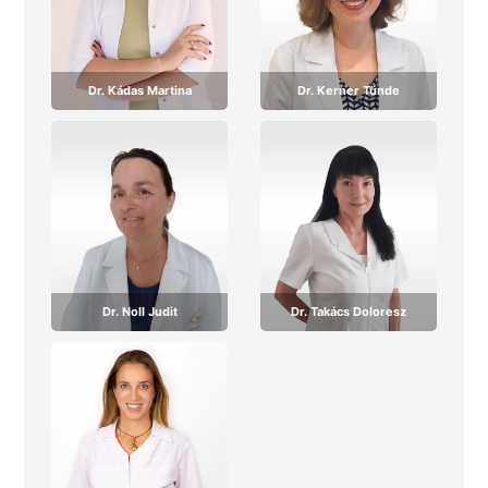
Dr. Kádas Martina
Dr. Kerner Tünde
Bemutatkozás
Bemutatkozás
Dr. Noll Judit
Dr. Takács Doloresz
Bemutatkozás