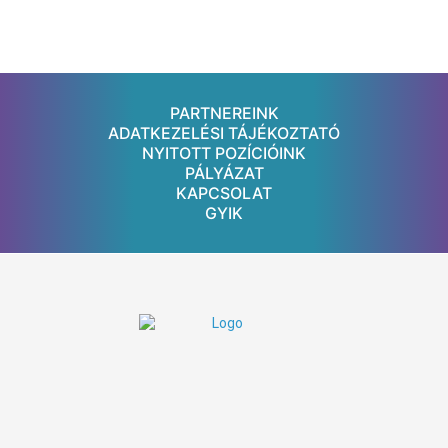
PARTNEREINK
ADATKEZELÉSI TÁJÉKOZTATÓ
NYITOTT POZÍCIÓINK
PÁLYÁZAT
KAPCSOLAT
GYIK
Nyitvatartás:
8:00 - 20:00
H-P:
ZÁRVA
Szombat:
ZÁRVA