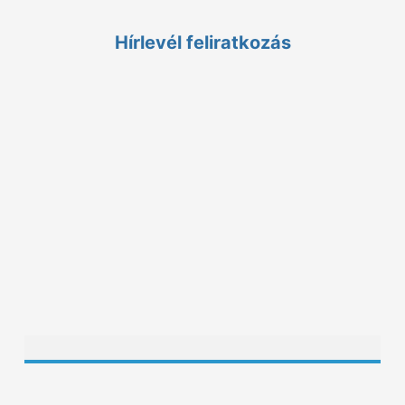
1126 Budapest, Királyhágó utca 2. II/2.
Hírlevél feliratkozás
ÁSZF