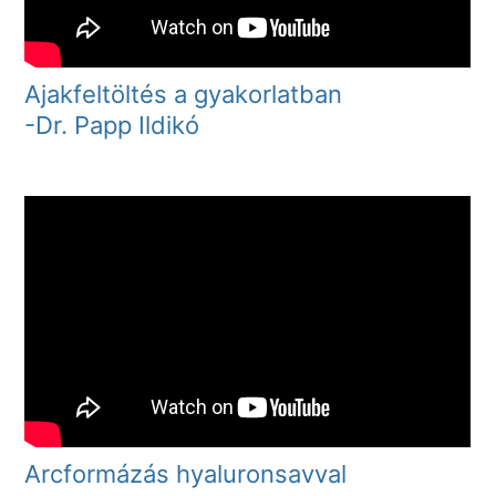
Ajakfeltöltés a gyakorlatban
-Dr. Papp Ildikó
Arcformázás hyaluronsavval