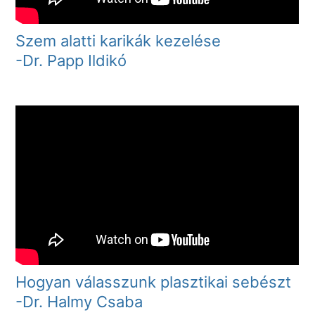
Szem alatti karikák kezelése
-Dr. Papp Ildikó
Hogyan válasszunk plasztikai sebészt
-Dr. Halmy Csaba