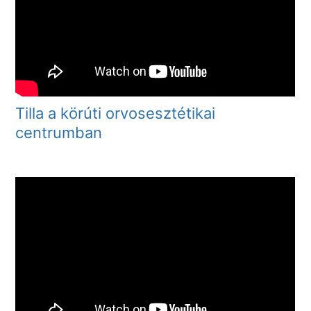
Tilla a körúti orvosesztétikai
centrumban