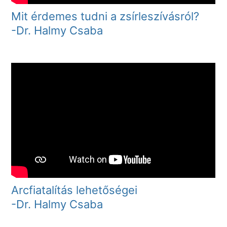
Mit érdemes tudni a zsírleszívásról?
-Dr. Halmy Csaba
Arcfiatalítás lehetőségei
-Dr. Halmy Csaba