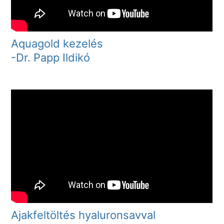
Aquagold kezelés
-Dr. Papp Ildikó
Ajakfeltöltés hyaluronsavval