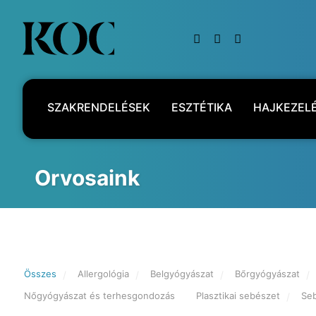
SZAKRENDELÉSEK
ESZTÉTIKA
HAJKEZEL
KAPCSOLAT
Orvosaink
Összes
Allergológia
Belgyógyászat
Bőrgyógyászat
Nőgyógyászat és terhesgondozás
Plasztikai sebészet
Se