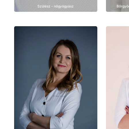
Szülész - nőgyógyász
Bőrgyó
Bemutatkozás