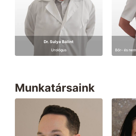
Dr. Sulya Bálint
Urológus
Bőr- és nem
Munkatársaink
Bemutatkozás