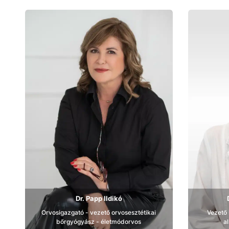
Bemutatkozás
Dr. Papp Ildikó
Orvosigazgató - vezető orvosesztétikai
Vezető
bőrgyógyász - életmódorvos
a