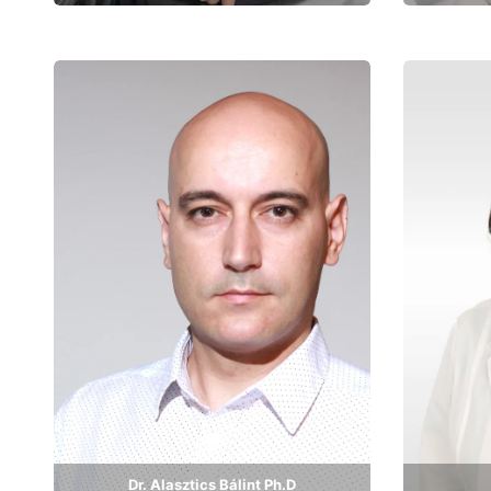
Bemutatkozás
Dr. Alasztics Bálint Ph.D