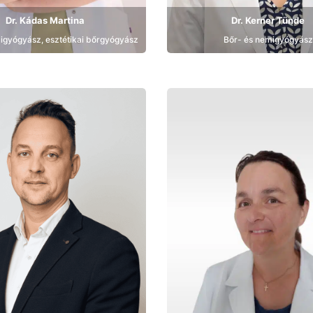
Dr. Kádas Martina
Dr. Kerner Tünde
igyógyász, esztétikai bőrgyógyász
Bőr- és nemigyógyász
Bemutatkozás
Bemutatkozás