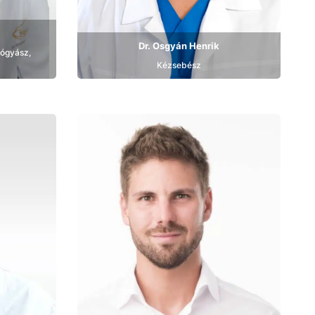
Dr. Osgyán Henrik
ógyász,
Kézsebész
Bemutatkozás