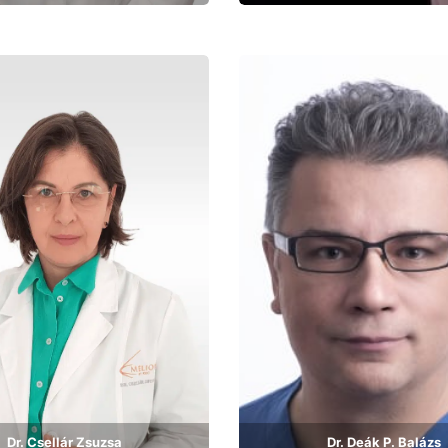
Bemutatkozás
Bemutatkozás
Dr. Csellár Zsuzsa
Dr. Deák P. Balázs