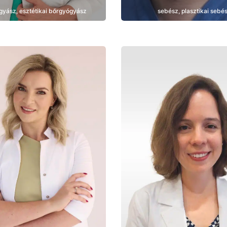
gyász, esztétikai bőrgyógyász
sebész, plasztikai sebé
Bemutatkozás
Bemutatkozás