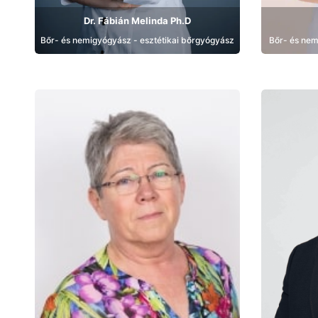
Dr. Fábián Melinda Ph.D
Bőr- és nemigyógyász - esztétikai bőrgyógyász
Bőr- és nem
Bemutatkozás