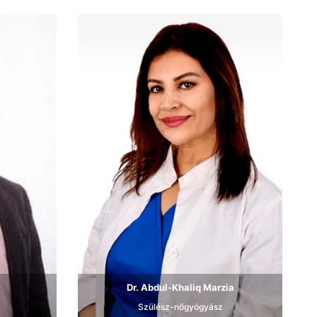
Bemutatkozás
Dr. Abdul-Khaliq Marzia
Szülész-nőgyógyász