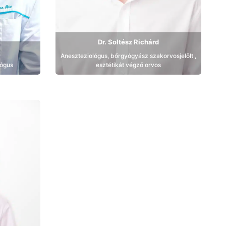
Dr. Soltész Richárd
Aneszteziológus, bőrgyógyász szakorvosjelölt ,
lógus
esztétikát végző orvos