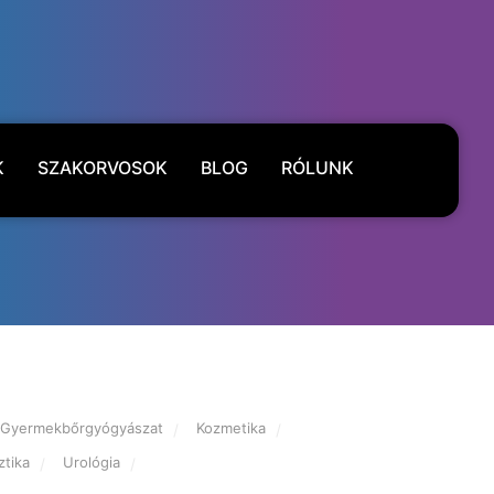
K
SZAKORVOSOK
BLOG
RÓLUNK
Gyermekbőrgyógyászat
Kozmetika
tika
Urológia