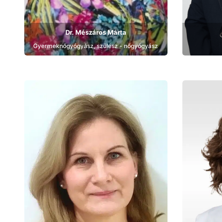
Dr. Mészáros Márta
Gyermeknőgyógyász, szülész - nőgyógyász
Bemutatkozás