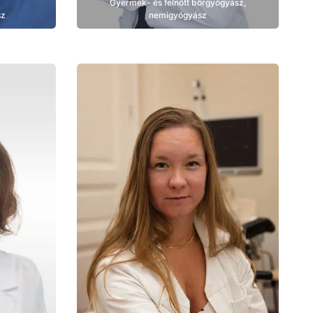
Gyermek- és felnőtt bőrgyógyász,
sz
nemigyógyász
Bemutatkozás