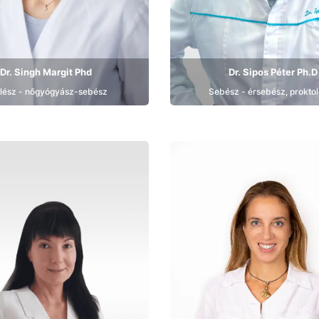
Dr. Singh Margit Phd
Dr. Sipos Péter Ph.D
lész - nőgyógyász-sebész
Sebész - érsebész, prokto
Bemutatkozás
Bemutatkozás