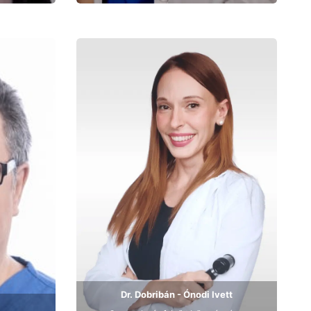
Bemutatkozás
Dr. Dobribán - Ónodi Ivett