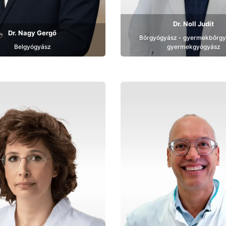
Dr. Noll Judit
Dr. Nagy Gergő
Bőrgyógyász - gyermekbőrgy
Belgyógyász
gyermekgyógyász
Bemutatkozás
Bemutatkozás