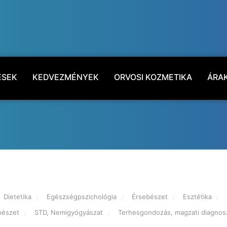
ÉSEK
KEDVEZMÉNYEK
ORVOSI KOZMETIKA
ÁRA
Dietetika
Egészségpszichológia
Érsebészet
Esztétika
bészet
STD, Nemigyógyászat
Terhesgondozás, magzati diagnosz