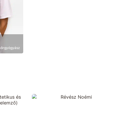
 bőrgyógyász
Bemutatkozás