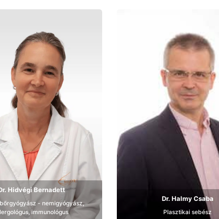
Bemutatkozás
Bemutatkozás
Dr. Hidvégi Bernadett
Dr. Halmy Csaba
 bőrgyógyász - nemigyógyász,
llergológus, immunológus
Plasztikai sebész