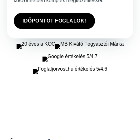
köszönhetően komplex megközelítéssel.
IDŐPONTOT FOGLALOK!