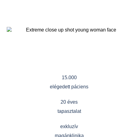
Miért válasszon minket?
15.000
elégedett páciens
20 éves
tapasztalat
exkluzív
magánklinika