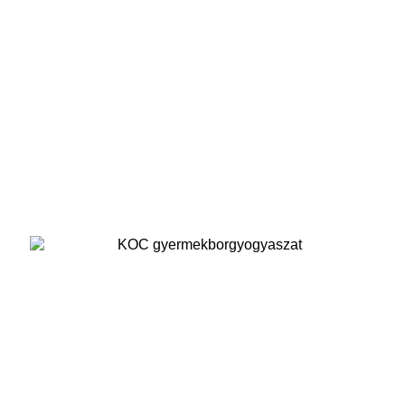
Terhesgondozás / Magzati diagnosztika
Gyermekbőrgyógyászat