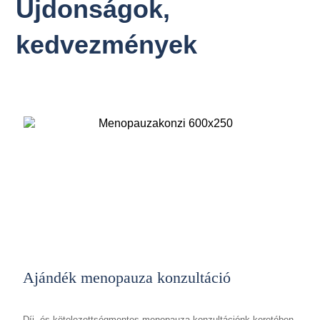
Újdonságok,
kedvezmények
Ajándék menopauza konzultáció
Díj- és kötelezettségmentes menopauza konzultációnk keretében