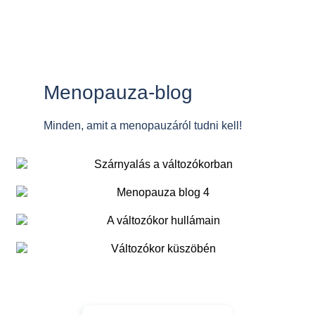
Menopauza-blog
Minden, amit a menopauzáról tudni kell!
A változókor
A változókor
hullámain
Újratervezés
küszöbén
A változókor kihívásai
a változókorban