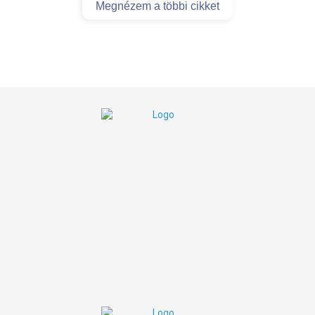
Megnézem a többi cikket
Nyitvatartás:
8:00 - 20:00
H-P:
ZÁRVA
Szombat:
ZÁRVA
Vasárnap:
Elérhetőségek:
+36 1 785 9895
info@koc.hu
1137 Budapest, Szent István körút 24.