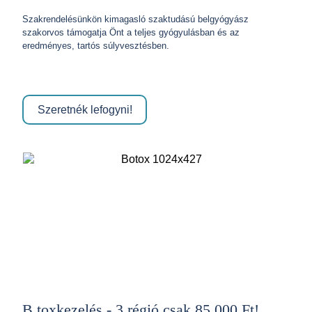
Szakrendelésünkön kimagasló szaktudású belgyógyász
szakorvos támogatja Önt a teljes gyógyulásban és az
eredményes, tartós súlyvesztésben.
Szeretnék lefogyni!
B.toxkezelés - 3 régió csak 85.000 Ft!