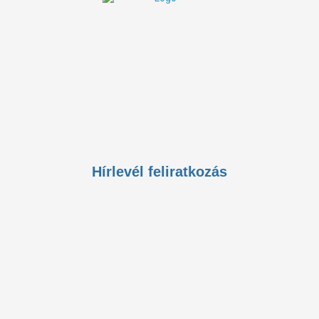
Nyitvatartás:
9:00 - 20:00
K–P:
Elérhetőségek:
+36 1 785 9895
meliora@koc.hu
1126 Budapest, Királyhágó utca 2. II/2.
Hírlevél feliratkozás