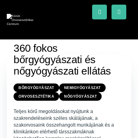
360 fokos
bőrgyógyászati és
nőgyógyászati ellátás
BŐRGYÓGYÁSZAT
NEMIGYÓGYÁSZAT
ORVOSESZTÉTIKA
NŐGYÓGYÁSZAT
Teljes körű megoldásokat nyújtunk a
szakrendeléseink széles skálájának, a
szakorvosaink összehangolt munkájának és a
klinikánkon elérhető társszakmáknak