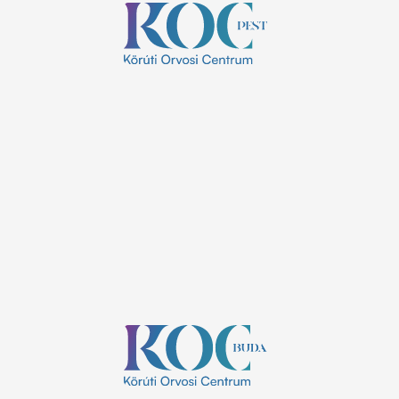
Nyitvatartás:
8:00 - 20:00
H-P:
ZÁRVA
Szombat:
ZÁRVA
Vasárnap:
Elérhetőségek:
+36 1 785 9895
info@koc.hu
1137 Budapest, Szent István körút 24.