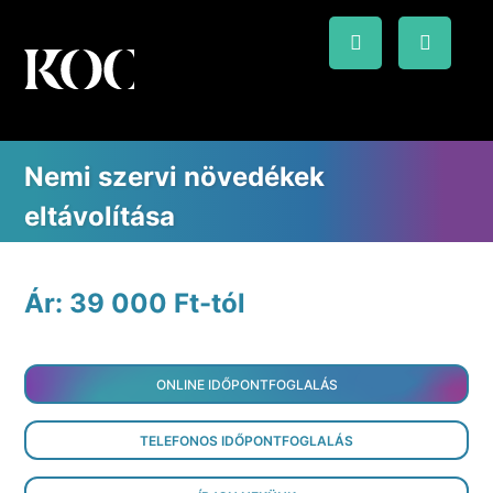
Nemi szervi növedékek
eltávolítása
Ár: 39 000 Ft-tól
ONLINE IDŐPONTFOGLALÁS
TELEFONOS IDŐPONTFOGLALÁS