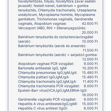
hüvelyfertőzés, folyás, hüvelyflóra zavar esetén
javasolt): festett kenet, baktérium + gomba
tenyésztés, Chlamydia trachomatis, Ureaplasma
urealyticum, Mycoplasma hominis, Mycoplasma
genitalium, Trichomonas vaginalis, Gardnerella
vaginalis, Atopobium vaginae:
42.600 Ft
Vércsoport (AB0, RH) + Ellenanyagszűrés:
20.000 Ft
Baktérium tenyésztés és rezisztenciavizsgálat
(aerob):
10.000 Ft
Baktérium tenyésztés (aerob és anaerob):
11.500 Ft
Baktérium tenyésztés (aerob) + sarjadzó gomba:
12.000 Ft
Atopobium vaginae PCR vizsgálat:
9.000 Ft
Bartonella antitestek IgG, IgM:
10.200 Ft
Chlamydia pneumoniae IgG,IgM,IgA:
15.480 Ft
Chlamydia psittaci IgG,IgM,IgA:
15.480 Ft
Chlamydia trachomatis IgG,IgM,IgA:
11.400 Ft
Chlamydia trachomatis PCR vizsgálat:
9.000 Ft
Epstein-Barr vírus(VCA,IgG,IgM,EBNA-IgG:
16.000 Ft
Gardnerella vaginalis PCR vizsgálat:
9.000 Ft
Hepatitis A vírus antitestek(IgG,IgM):
15.000 Ft
Hepatitis C vírus antitest (IgG):
8.000 Ft