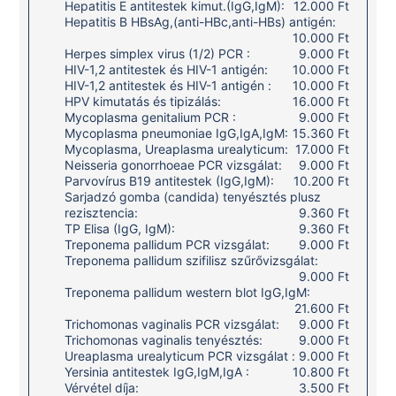
Hepatitis E antitestek kimut.(IgG,IgM):
12.000 Ft
Hepatitis B HBsAg,(anti-HBc,anti-HBs) antigén:
10.000 Ft
Herpes simplex virus (1/2) PCR :
9.000 Ft
HIV-1,2 antitestek és HIV-1 antigén:
10.000 Ft
HIV-1,2 antitestek és HIV-1 antigén :
10.000 Ft
HPV kimutatás és tipizálás:
16.000 Ft
Mycoplasma genitalium PCR :
9.000 Ft
Mycoplasma pneumoniae IgG,IgA,IgM:
15.360 Ft
Mycoplasma, Ureaplasma urealyticum:
17.000 Ft
Neisseria gonorrhoeae PCR vizsgálat:
9.000 Ft
Parvovírus B19 antitestek (IgG,IgM):
10.200 Ft
Sarjadzó gomba (candida) tenyésztés plusz
rezisztencia:
9.360 Ft
TP Elisa (IgG, IgM):
9.360 Ft
Treponema pallidum PCR vizsgálat:
9.000 Ft
Treponema pallidum szifilisz szűrővizsgálat:
9.000 Ft
Treponema pallidum western blot IgG,IgM:
21.600 Ft
Trichomonas vaginalis PCR vizsgálat:
9.000 Ft
Trichomonas vaginalis tenyésztés:
9.000 Ft
Ureaplasma urealyticum PCR vizsgálat :
9.000 Ft
Yersinia antitestek IgG,IgM,IgA :
10.800 Ft
Vérvétel díja:
3.500 Ft