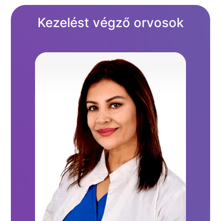
Kezelést végző orvosok
Bemutatkozás