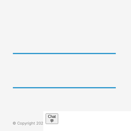
ÁSZF
Adatvédelmi tájékoztató
Impresszum
GYIK
© Copyright 2023 - Minden jog fenntartva. | Körúti Orvosi
Centrum Kft.