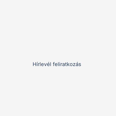
Nyitvatartás:
9:00 - 20:00
K–P:
Elérhetőségek:
+36 1 785 9895
meliora@koc.hu
1126 Budapest, Királyhágó utca 2. II/2.
Hírlevél feliratkozás