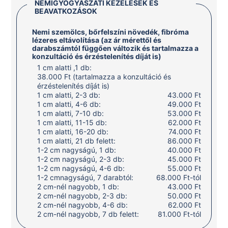
NEMIGYÓGYÁSZATI KEZELÉSEK ÉS
BEAVATKOZÁSOK
Nemi szemölcs, bőrfelszíni növedék, fibróma
lézeres eltávolítása (az ár mérettől és
darabszámtól függően változik és tartalmazza a
konzultáció és érzéstelenítés díját is)
1 cm alatti ,1 db:
38.000 Ft (tartalmazza a konzultáció és
érzéstelenítés díját is)
1 cm alatti, 2-3 db:
43.000 Ft
1 cm alatti, 4-6 db:
49.000 Ft
1 cm alatti, 7-10 db:
53.000 Ft
1 cm alatti, 11-15 db:
62.000 Ft
1 cm alatti, 16-20 db:
74.000 Ft
1 cm alatti, 21 db felett:
86.000 Ft
1-2 cm nagyságú, 1 db:
40.000 Ft
1-2 cm nagyságú, 2-3 db:
45.000 Ft
1-2 cm nagyságú, 4-6 db:
55.000 Ft
1-2 cmnagyságú, 7 darabtól:
68.000 Ft-tól
2 cm-nél nagyobb, 1 db:
43.000 Ft
2 cm-nél nagyobb, 2-3 db:
50.000 Ft
2 cm-nél nagyobb, 4-6 db:
62.000 Ft
2 cm-nél nagyobb, 7 db felett:
81.000 Ft-tól