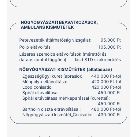
NŐGYÓGYÁSZATI BEAVATKOZÁSOK,
AMBULÁNS KISMŰTÉTEK
Petevezeték átjárhatóság vizsgálat:
95.000 Ft
Polip eltávolítás:
105.000 Ft
Lézeres szemölcs eltávolítások (mérettől és
darabszámtól függően):
lásd STD szakrendelés
NŐGYÓGYÁSZATI KISMŰTÉTEK (altatásban)
Egészségügyi küret (abrasio):
440.000 Ft-tól
Méhpolyp eltávolítása:
420.000 Ft-tól
Loop conisatio:
420.000 Ft-tól
Spirál eltávolítása:
450.000 Ft
Spirál eltávolítása méhkaparással (kürettel):
450.000 Ft
Bartholin ciszta eltrávolítása :
480.000 Ft-tól
Nőgyógyászati kisműtét_Conisatio:
430.000 Ft