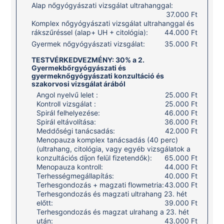
Alap nőgyógyászati vizsgálat ultrahanggal:
37.000 Ft
Komplex nőgyógyászati vizsgálat ultrahanggal és
rákszűréssel (alap+ UH + citológia):
44.000 Ft
Gyermek nőgyógyászati vizsgálat:
35.000 Ft
TESTVÉRKEDVEZMÉNY: 30% a 2.
Gyermekbőrgyógyászati és
gyermeknőgyógyászati konzultáció és
szakorvosi vizsgálat árából
Angol nyelvű lelet :
25.000 Ft
Kontroll vizsgálat :
25.000 Ft
Spirál felhelyezése:
46.000 Ft
Spirál eltávolítása:
36.000 Ft
Meddőségi tanácsadás:
42.000 Ft
Menopauza komplex tanácsadás (40 perc)
(ultrahang, citológia, vagy egyéb vizsgálatok a
konzultációs díjon felül fizetendők):
65.000 Ft
Menopauza kontroll:
44.000 Ft
Terhességmegállapítás:
40.000 Ft
Terhesgondozás + magzati flowmetria:
43.000 Ft
Terhesgondozás és magzati ultrahang 23. hét
előtt:
39.000 Ft
Terhesgondozás és magzat ulrahang a 23. hét
után:
43.000 Ft