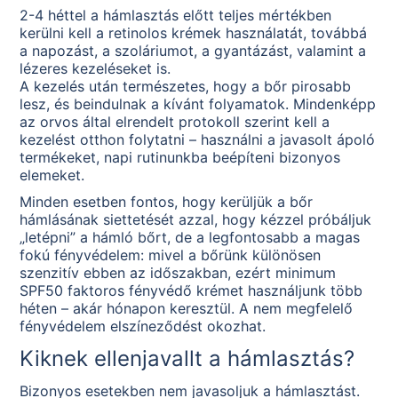
2-4 héttel a hámlasztás előtt teljes mértékben
kerülni kell a retinolos krémek használatát, továbbá
a napozást, a szoláriumot, a gyantázást, valamint a
lézeres kezeléseket is.
A kezelés után természetes, hogy a bőr pirosabb
lesz, és beindulnak a kívánt folyamatok. Mindenképp
az orvos által elrendelt protokoll szerint kell a
kezelést otthon folytatni – használni a javasolt ápoló
termékeket, napi rutinunkba beépíteni bizonyos
elemeket.
Minden esetben fontos, hogy kerüljük a bőr
hámlásának siettetését azzal, hogy kézzel próbáljuk
„letépni” a hámló bőrt, de a legfontosabb a magas
fokú fényvédelem: mivel a bőrünk különösen
szenzitív ebben az időszakban, ezért minimum
SPF50 faktoros fényvédő krémet használjunk több
héten – akár hónapon keresztül. A nem megfelelő
fényvédelem elszíneződést okozhat.
Kiknek ellenjavallt a hámlasztás?
Bizonyos esetekben nem javasoljuk a hámlasztást.