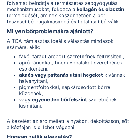
folyamat beindítja a természetes sebgyógyulási
mechanizmusokat, fokozza a
kollagén és elasztin
termelődését, aminek köszönhetően a bőr
feszesebbé, rugalmasabbá és fiatalosabbá válik.
Milyen bőrproblémákra ajánlott?
A TCA hámlasztás ideális választás mindazok
számára, akik:
fakó, fáradt arcbőrt szeretnének felfrissíteni,
apró ráncokat, finom vonalakat szeretnének
csökkenteni,
aknés vagy pattanás utáni hegeket
kívánnak
halványítani,
pigmentfoltokkal, napkárosodott bőrrel
küzdenek,
vagy
egyenetlen bőrfelszínt
szeretnének
kisimítani.
A kezelést az arc mellett a nyakon, dekoltázson, sőt
a kézfejen is el lehet végezni.
Hogyan zajlik a kezelés?