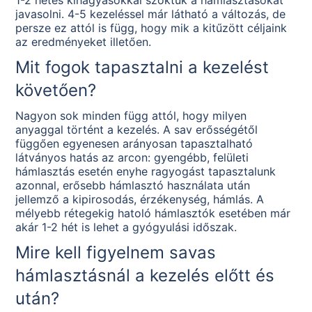
1-2 hetes kihagyásokkal szoktuk a hámlasztásokat
javasolni. 4-5 kezeléssel már látható a változás, de
persze ez attól is függ, hogy mik a kitűzött céljaink
az eredményeket illetően.
Mit fogok tapasztalni a kezelést
követően?
Nagyon sok minden függ attól, hogy milyen
anyaggal történt a kezelés. A sav erősségétől
függően egyenesen arányosan tapasztalható
látványos hatás az arcon: gyengébb, felületi
hámlasztás esetén enyhe ragyogást tapasztalunk
azonnal, erősebb hámlasztó használata után
jellemző a kipirosodás, érzékenység, hámlás. A
mélyebb rétegekig hatoló hámlasztók esetében már
akár 1-2 hét is lehet a gyógyulási időszak.
Mire kell figyelnem savas
hámlasztásnál a kezelés előtt és
után?