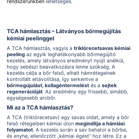
rendszerünkben
lehetséges.
TCA hámlasztás – Látványos bőrmegújítás
kémiai peelinggel
A TCA hámlasztás, vagyis a
triklórecetsavas kémiai
peeling
az egyik leghatékonyabb bőrmegújító
kezelés, amely látványos eredményt nyújt anélkül,
hogy sebészi beavatkozásra lenne szükség. A
kezelés célja a bőr felső, elhalt hámrétegeinek
kontrollált eltávolítása, így serkentve a
bőrmegújulást, kollagéntermelést
és a
sejtek
regenerációját
. Az eredmény egy frissebb, simább,
egységesebb arcbőr.
Mi az a TCA hámlasztás?
A TCA (triklórecetsav) egy savas oldat, amely a bőr
felső rétegeiben kémiai úton
megindítja a hámlási
folyamatot
. A kezelés során a sav behatol a bőrbe,
és enyhe, ellenőrzött „kémiai égést” hoz létre. Ez a