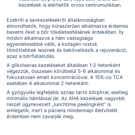
kezelések is elérhetők orvos centrumunkban.
Ezekről a savkezelésekről általánosságban
elmondhatók, hogy kúraszerűen alkalmazva érdemes
bevetni őket a bőr tökéletesítésének érdekében. Ily
módon alkalmazva a hám vastagsága
egyenletesebbé válik, a kollagén rostok
tömöttebbek lesznek és bekövetkezik a rejuvenáció,
azaz a bőrfiatalodás.
A glikolsavas kezeléseket általában 1-2 hetenként
végezzük, összesen körülbelül 5-6 alkalommal és
fokozatosan emelt koncentrációval. A 15%-os TCA
esetében 4 alkalommal 2 hetenként.
A gyógyulás legfeljebb aznap tartó bőrpírral, esetleg
minimális hámlással jár. Az AHA kezelések nagyobb
részét úgynevezett „lunchtime peelingként” is
emlegetik, mert a páciens mindennapi életvitelét
érdemben nem zavarják meg.