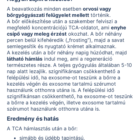
A beavatkozás minden esetben
orvosi vagy
bőrgyógyászati felügyelet mellett
történik.
A bőr előkészítése után a szakember felviszi a
megfelelő koncentrációjú TCA-oldatot, ami
enyhe
csípő vagy meleg érzést
okozhat. A bőr néhány
percen belül kifehéredik („frosting”), majd a savat
semlegesítik és nyugtató krémet alkalmaznak.
A kezelés után a bőr néhány napig húzódhat, majd
látható hámlás
indul meg, ami a regeneráció
természetes része. A teljes gyógyulás általában 5-10
nap alatt lezajlik. szignifikánsan csökkenthető a
felépülési idő, ha exosome-ot teszünk a bőrre a
kezelés végén és exosome tartalmú szérumot
használunk otthonra utána is. A felépülési idő
szignifikánsan csökkenthető, ha exosome-ot teszünk
a bőrre a kezelés végén, illetve exosome tartalmú
szérumot használunk otthonra utána is.
Eredmény és hatás
A TCA hámlasztás után a bőr:
simább és üdébb tapintású,