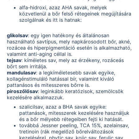
alfa-hidroxi, azaz AHA savak, melyek
közvetlenül a bőr felső rétegeinek megújítására
szolgálnak és itt is hatnak:
glikolsav
: egy igen hatékony és általánosan
használható savtípus, mely napkárosodott bőr, akné,
rozácea és hiperpigmentáció esetén is alkalmazható,
valamint anti-aging céllal is.
tejsav
: kíméletes sav, mely az érzékeny, rozáceás
bőrt sem irritálja.
mandulasav
: a legkíméletesebb savak egyike,
kollagénstimuláló hatással bír, valamint kiváló
pattanásos és mitesszeres bőrre is.
piroszőlősav
: leginkább keratózisok, szemölcsök
kezelésére alkalmazzuk.
szalicilsav, azaz a BHA savak egyike:
pattanások, mitesszerek kezelésére használjuk
és a bőr mélyebb rétegeiben fejti ki hatását.
továbbá Jessner peeling, TCA 15%, azelainsav,
tretinoin (rák megelőző bőrelváltozások
kezelésére), phytic sav, kojic sav, ferulic sav