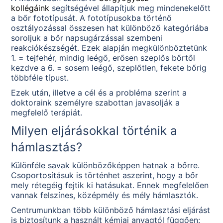
kollégáink
segítségével állapítjuk meg mindenekelőtt
a bőr fototípusát. A fototípusokba történő
osztályozással összesen hat különböző kategóriába
soroljuk a bőr napsugárzással szembeni
reakciókészségét. Ezek alapján megkülönböztetünk
1. = tejfehér, mindig leégő, erősen szeplős bőrtől
kezdve a 6. = sosem leégő, szeplőtlen, fekete bőrig
többféle típust.
Ezek után, illetve a cél és a probléma szerint a
doktoraink személyre szabottan javasolják a
megfelelő terápiát.
Milyen eljárásokkal történik a
hámlasztás?
Különféle savak különbözőképpen hatnak a bőrre.
Csoportosításuk is történhet aszerint, hogy a bőr
mely rétegéig fejtik ki hatásukat. Ennek megfelelően
vannak felszínes, középmély és mély hámlasztók.
Centrumunkban több különböző hámlasztási eljárást
is biztosítunk a használt kémiai anyagtól függően: