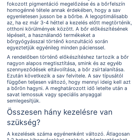
fokozott pigmentáció megelőzése és a bőrfelszín
homogénné tétele annak érdekében, hogy a sav
egyenletesen jusson be a bőrbe. A legoptimálisabb
az, ha ez már 3-4 héttel a kezelés előtt megtörténik,
otthoni körülmények között. A bőr előkészítésének
lépéseit, a használandó termékeket a
bőrgyógyásszal történő konzultáció során
egyeztetjük egyénileg minden pácienssel.
A rendelőben történő előkészítéshez tartozik a bőr
nagyon alapos megtisztítása, smink és az egyéb
szennyeződések eltávolítása, a bőr zsírtalanítása.
Ezután következik a sav felvitele. A sav típusától
függően teljesen változó, hogy mennyi ideig kell azt
a bőrön hagyni. A meghatározott idő letelte után a
savat lemossuk vagy speciális anyaggal
semlegesítjük.
Összesen hány kezelésre van
szükség?
A kezelések száma egyénenként változó. Átlagosan