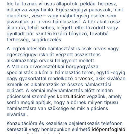
Ide tartoznak vírusos állapotok, például herpesz,
influenza vagy himlő. Egészségügyi panaszok, mint
diabétesz, vese – vagy májbetegség esetén sem
javasoljuk az orvosi hámlasztást. A bőr akut rossz
állapota, tehát sebes, leégett, elfertőződött vagy
gyulladt bőr szintén kizáró tényező, továbbá
terhesség, sugárkezelés.
A legfelületesebb hámlasztást is csak orvos vagy
egészségügyi iskolát végzett asszisztens
alkalmazhatja orvosi felügyelet mellett.
A Meliora orvosesztétikai bőrgyógyászai
specialisták a kémiai hámlasztás terén, egytől-egyig
nagy gyakorlattal rendelkező
orvosok
, akik kiválóan
ismerik és alkalmazzák az összes hámlasztási
eljárást. A kémiai mélyhámlasztás előtt minden
pácienssel személyes
konzultációt
végzünk, amely
során megállapítjuk, hogy a bőrnek milyen típusú
hámlasztásra van szüksége és mik a páciens
elvárásai.
Konzultációra és kezelésre bejelentkezés telefonon
keresztül vagy honlapunkon elérhető
időpontfoglaló