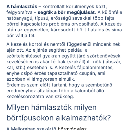
A hámlasztók
– kontrollált körülmények közt,
felgyorsítva –
segítik a bőr megújulását.
A különféle
hatóanyagú, típusú, erősségű savakkal több fajta
bőrrel kapcsolatos probléma orvosolható. A kezelés
után az egyenetlen, károsodott bőrt fiatalos és sima
bőr váltja fel.
A kezelés kortól és nemtől függetlenül mindenkinek
ajánlott. Az eljárás segíthet például a
szőrtelenítéssel gyakran együtt járó szőrbenövések
kezelésében is akár férfiak (szakáll) ill. nők (lábszár,
kar, stb.) esetében is. A kezelés fájdalommentes,
enyhe csípő érzés tapasztalható csupán, ami
azonban villámgyorsan elmúlik.
Érdemes szem előtt tartani, hogy a szembetűnő
eredményhez általában több alkalomból álló
kezeléssorozatra van szükség.
Milyen hámlasztók milyen
bőrtípusokon alkalmazhatók?
A Melioraban szakértő
bőrgyógyász