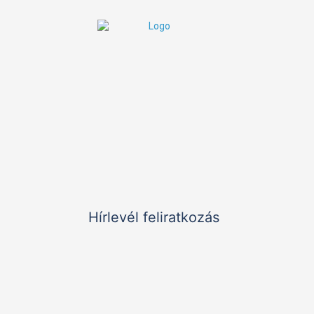
Nyitvatartás:
9:00 - 20:00
K–P:
Elérhetőségek:
+36 1 785 9895
meliora@koc.hu
1126 Budapest, Királyhágó utca 2. II/2.
Hírlevél feliratkozás