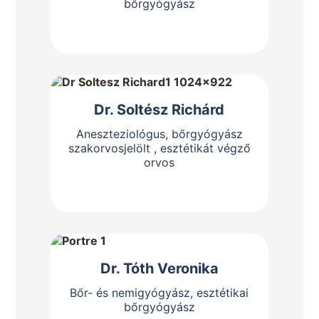
bőrgyógyász
Bemutatkozás
Dr. Soltész Richárd
Aneszteziológus, bőrgyógyász
szakorvosjelölt , esztétikát végző
orvos
Bemutatkozás
Dr. Tóth Veronika
Bőr- és nemigyógyász, esztétikai
bőrgyógyász