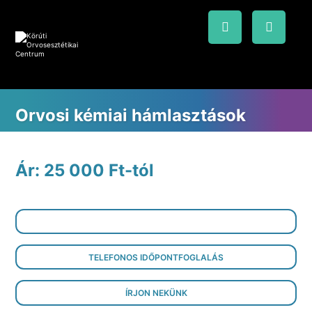
Orvosi kémiai hámlasztások
Ár: 25 000 Ft-tól
ONLINE IDŐPONTFOGLALÁS
TELEFONOS IDŐPONTFOGLALÁS
ÍRJON NEKÜNK