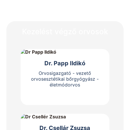
Kezelést végző orvosok
Bemutatkozás
Dr. Papp Ildikó
Orvosigazgató - vezető
orvosesztétikai bőrgyógyász -
életmódorvos
Bemutatkozás
Dr. Csellár Zsuzsa