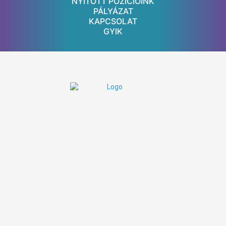
NYITOTT POZÍCIÓINK
PÁLYÁZAT
KAPCSOLAT
GYIK
Nyitvatartás:
8:00 - 20:00
H-P:
ZÁRVA
Szombat:
ZÁRVA
Vasárnap:
Elérhetőségek:
+36 1 785 9895
info@koc.hu
1137 Budapest, Szent István körút 24.