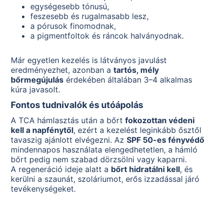
egységesebb tónusú,
feszesebb és rugalmasabb lesz,
a pórusok finomodnak,
a pigmentfoltok és ráncok halványodnak.
Már egyetlen kezelés is látványos javulást
eredményezhet, azonban a
tartós, mély
bőrmegújulás
érdekében általában 3–4 alkalmas
kúra javasolt.
Fontos tudnivalók és utóápolás
A TCA hámlasztás után a bőrt
fokozottan védeni
kell a napfénytől
, ezért a kezelést leginkább ősztől
tavaszig ajánlott elvégezni. Az
SPF 50-es fényvédő
mindennapos használata elengedhetetlen, a hámló
bőrt pedig nem szabad dörzsölni vagy kaparni.
A regeneráció ideje alatt a
bőrt hidratálni kell
, és
kerülni a szaunát, szoláriumot, erős izzadással járó
tevékenységeket.