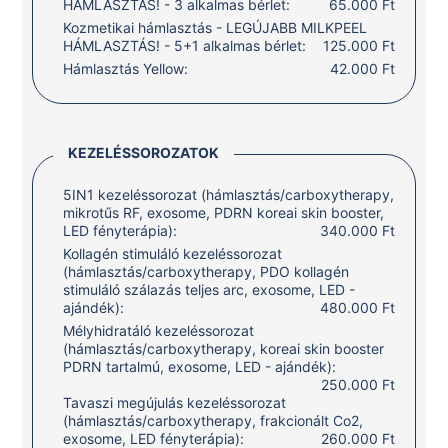
HÁMLASZTÁS! - 3 alkalmas bérlet:
65.000 Ft
Kozmetikai hámlasztás - LEGÚJABB MILKPEEL
HÁMLASZTÁS! - 5+1 alkalmas bérlet:
125.000 Ft
Hámlasztás Yellow:
42.000 Ft
KEZELÉSSOROZATOK
5IN1 kezeléssorozat (hámlasztás/carboxytherapy,
mikrotűs RF, exosome, PDRN koreai skin booster,
LED fényterápia):
340.000 Ft
Kollagén stimuláló kezeléssorozat
(hámlasztás/carboxytherapy, PDO kollagén
stimuláló szálazás teljes arc, exosome, LED -
ajándék):
480.000 Ft
Mélyhidratáló kezeléssorozat
(hámlasztás/carboxytherapy, koreai skin booster
PDRN tartalmú, exosome, LED - ajándék):
250.000 Ft
Tavaszi megújulás kezeléssorozat
(hámlasztás/carboxytherapy, frakcionált Co2,
exosome, LED fényterápia):
260.000 Ft