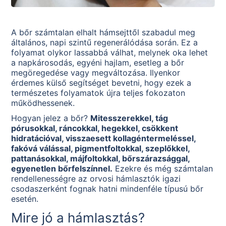
A bőr számtalan elhalt hámsejttől szabadul meg
általános, napi szintű regenerálódása során. Ez a
folyamat olykor lassabbá válhat, melynek oka lehet
a napkárosodás, egyéni hajlam, esetleg a bőr
megöregedése vagy megváltozása. Ilyenkor
érdemes külső segítséget bevetni, hogy ezek a
természetes folyamatok újra teljes fokozaton
működhessenek.
Hogyan jelez a bőr?
Mitesszerekkel, tág
pórusokkal, ráncokkal, hegekkel, csökkent
hidratációval, visszaesett kollagéntermeléssel,
fakóvá válással, pigmentfoltokkal, szeplőkkel,
pattanásokkal, májfoltokkal, bőrszárazsággal,
egyenetlen bőrfelszínnel.
Ezekre és még számtalan
rendellenességre az orvosi hámlasztók igazi
csodaszerként fognak hatni mindenféle típusú bőr
esetén.
Mire jó a hámlasztás?