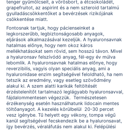
tenger gyümölcseit, a vörösbort, a étcsokoládét,
grapefruitot, az aspirint és a nem szteroid tartalmú
gyulladáscsökkentőket a bevérzések rizikójának
csökkentése miatt.
Fontosnak tartjuk, hogy pácienseinket a
legkorszerűbb, legbiztonságosabb anyagok,
eljárások alkalmazásával kezeljük. A hyaluronsavnak
hatalmas előnye, hogy nem okoz káros
mellékhatásokat sem rövid, sem hosszú távon. Mivel
a hyaluronsav felszívódó anyag, fél-egy év múlva
lebomlik. A hyaluronsavnak hatalmas előnye, hogy
reverzibilis, vagyis olyan speciális anyag, ami a
hyaluronidase enzim segítségével feloldható, ha nem
tetszik az eredmény, vagy esetleg szövődmény
alakul ki. A szem alatti karikák feltöltését
érzéstelenítőt tartalmazó leglágyabb hyaluronsavval,
fájdalommentesen végezzük. Természetesen
érzékenység esetén használhatunk lidocain mentes
töltőanyagot. A kezelés körülbelül 20-30 percet
vesz igénybe. Tű helyett egy vékony, tompa végű
kanül segítségével fecskendezik be a hyaluronsavat,
így bevérzés, véraláfutás nem alakul ki. Felépülési