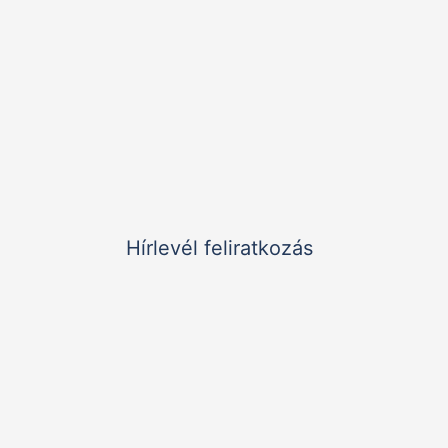
Nyitvatartás:
9:00 - 20:00
K–P:
Elérhetőségek:
+36 1 785 9895
meliora@koc.hu
1126 Budapest, Királyhágó utca 2. II/2.
Hírlevél feliratkozás