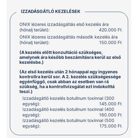
IZZADÁSGÁTLÓ KEZELÉSEK
ONIX lézeres izzadásgátlás első kezelés ára
(hónalj terület):
420.000 Ft
ONIX lézeres izzadásgátlás második kezelés ára
(hónalj terület):
150.000 Ft
(A kezelés előtt konzultáció szükséges,
amelynek ára később beszámításra kerül az első
kezelésbe.)
(Az első kezelés után 2 hónappal egy ingyenes
kontrollra kerül sor. A 2. kezelés szükségessége
egyénfüggő, csak abban az esetben van rá
szükség, ha a kontrollvizsgálat ezt indokolttá
teszi.)
Izzadásgátló kezelés botulinum toxinnal (300
egység):
145.000 Ft
Izzadásgátló kezelés botulinum toxinnal (400
egység):
160.000 Ft
Izzadásgátló kezelés botulinum toxinnal (500
egység):
175.000 Ft