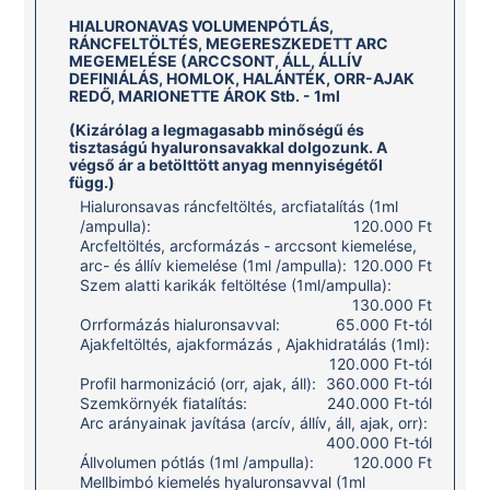
HIALURONAVAS VOLUMENPÓTLÁS,
RÁNCFELTÖLTÉS, MEGERESZKEDETT ARC
MEGEMELÉSE (ARCCSONT, ÁLL, ÁLLÍV
DEFINIÁLÁS, HOMLOK, HALÁNTÉK, ORR-AJAK
REDŐ, MARIONETTE ÁROK Stb. - 1ml
(Kizárólag a legmagasabb minőségű és
tisztaságú hyaluronsavakkal dolgozunk. A
végső ár a betölttött anyag mennyiségétől
függ.)
Hialuronsavas ráncfeltöltés, arcfiatalítás (1ml
/ampulla):
120.000 Ft
Arcfeltöltés, arcformázás - arccsont kiemelése,
arc- és állív kiemelése (1ml /ampulla):
120.000 Ft
Szem alatti karikák feltöltése (1ml/ampulla):
130.000 Ft
Orrformázás hialuronsavval:
65.000 Ft-tól
Ajakfeltöltés, ajakformázás , Ajakhidratálás (1ml):
120.000 Ft-tól
Profil harmonizáció (orr, ajak, áll):
360.000 Ft-tól
Szemkörnyék fiatalítás:
240.000 Ft-tól
Arc arányainak javítása (arcív, állív, áll, ajak, orr):
400.000 Ft-tól
Állvolumen pótlás (1ml /ampulla):
120.000 Ft
Mellbimbó kiemelés hyaluronsavval (1ml