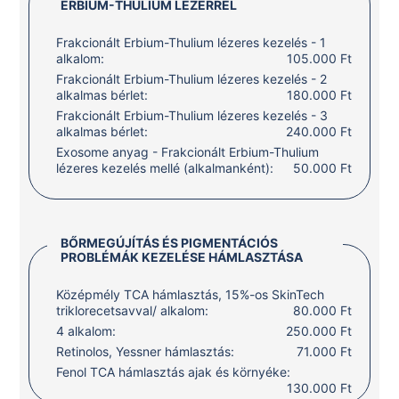
ERBIUM-THULIUM LÉZERREL
Frakcionált Erbium-Thulium lézeres kezelés - 1
alkalom:
105.000 Ft
Frakcionált Erbium-Thulium lézeres kezelés - 2
alkalmas bérlet:
180.000 Ft
Frakcionált Erbium-Thulium lézeres kezelés - 3
alkalmas bérlet:
240.000 Ft
Exosome anyag - Frakcionált Erbium-Thulium
lézeres kezelés mellé (alkalmanként):
50.000 Ft
BŐRMEGÚJÍTÁS ÉS PIGMENTÁCIÓS
PROBLÉMÁK KEZELÉSE HÁMLASZTÁSA
Középmély TCA hámlasztás, 15%-os SkinTech
triklorecetsavval/ alkalom:
80.000 Ft
4 alkalom:
250.000 Ft
Retinolos, Yessner hámlasztás:
71.000 Ft
Fenol TCA hámlasztás ajak és környéke:
130.000 Ft