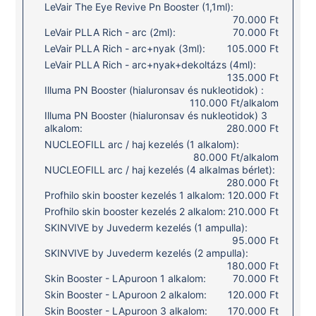
LeVair The Eye Revive Pn Booster (1,1ml):
70.000 Ft
LeVair PLLA Rich - arc (2ml):
70.000 Ft
LeVair PLLA Rich - arc+nyak (3ml):
105.000 Ft
LeVair PLLA Rich - arc+nyak+dekoltázs (4ml):
135.000 Ft
Illuma PN Booster (hialuronsav és nukleotidok) :
110.000 Ft/alkalom
Illuma PN Booster (hialuronsav és nukleotidok) 3
alkalom:
280.000 Ft
NUCLEOFILL arc / haj kezelés (1 alkalom):
80.000 Ft/alkalom
NUCLEOFILL arc / haj kezelés (4 alkalmas bérlet):
280.000 Ft
Profhilo skin booster kezelés 1 alkalom:
120.000 Ft
Profhilo skin booster kezelés 2 alkalom:
210.000 Ft
SKINVIVE by Juvederm kezelés (1 ampulla):
95.000 Ft
SKINVIVE by Juvederm kezelés (2 ampulla):
180.000 Ft
Skin Booster - LApuroon 1 alkalom:
70.000 Ft
Skin Booster - LApuroon 2 alkalom:
120.000 Ft
Skin Booster - LApuroon 3 alkalom:
170.000 Ft