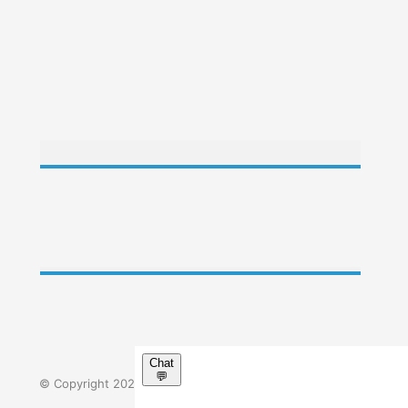
ÁSZF
Adatvédelmi tájékoztató
Impresszum
GYIK
© Copyright 2023 - Minden jog fenntartva. | Körúti Orvosi
Centrum Kft.