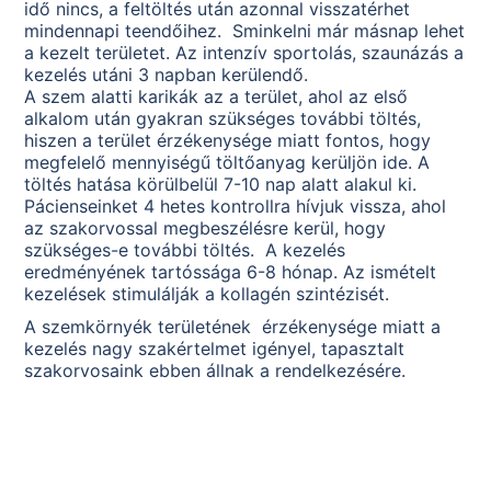
idő nincs, a feltöltés után azonnal visszatérhet
mindennapi teendőihez. Sminkelni már másnap lehet
a kezelt területet. Az intenzív sportolás, szaunázás a
kezelés utáni 3 napban kerülendő.
A szem alatti karikák az a terület, ahol az első
alkalom után gyakran szükséges további töltés,
hiszen a terület érzékenysége miatt fontos, hogy
megfelelő mennyiségű töltőanyag kerüljön ide. A
töltés hatása körülbelül 7-10 nap alatt alakul ki.
Pácienseinket 4 hetes kontrollra hívjuk vissza, ahol
az szakorvossal megbeszélésre kerül, hogy
szükséges-e további töltés. A kezelés
eredményének tartóssága 6-8 hónap. Az ismételt
kezelések stimulálják a kollagén szintézisét.
A szemkörnyék területének érzékenysége miatt a
kezelés nagy szakértelmet igényel, tapasztalt
szakorvosaink ebben állnak a rendelkezésére.