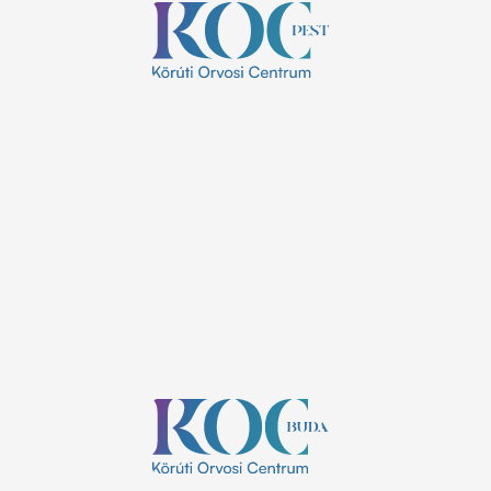
Nyitvatartás:
8:00 - 20:00
H-P:
ZÁRVA
Szombat:
ZÁRVA
Vasárnap:
Elérhetőségek:
+36 1 785 9895
info@koc.hu
1137 Budapest, Szent István körút 24.