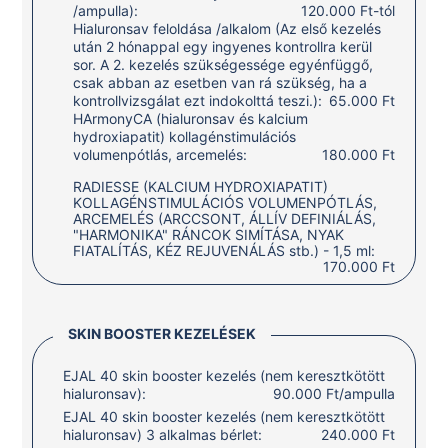
/ampulla):
120.000 Ft-tól
Hialuronsav feloldása /alkalom (Az első kezelés
után 2 hónappal egy ingyenes kontrollra kerül
sor. A 2. kezelés szükségessége egyénfüggő,
csak abban az esetben van rá szükség, ha a
kontrollvizsgálat ezt indokolttá teszi.):
65.000 Ft
HArmonyCA (hialuronsav és kalcium
hydroxiapatit) kollagénstimulációs
volumenpótlás, arcemelés:
180.000 Ft
RADIESSE (KALCIUM HYDROXIAPATIT)
KOLLAGÉNSTIMULÁCIÓS VOLUMENPÓTLÁS,
ARCEMELÉS (ARCCSONT, ÁLLÍV DEFINIÁLÁS,
"HARMONIKA" RÁNCOK SIMÍTÁSA, NYAK
FIATALÍTÁS, KÉZ REJUVENÁLÁS stb.) - 1,5 ml:
170.000 Ft
SKIN BOOSTER KEZELÉSEK
EJAL 40 skin booster kezelés (nem keresztkötött
hialuronsav):
90.000 Ft/ampulla
EJAL 40 skin booster kezelés (nem keresztkötött
hialuronsav) 3 alkalmas bérlet:
240.000 Ft