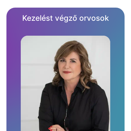
Kezelést végző orvosok
Bemutatkozás