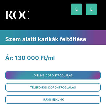
Szem alatti karikák feltöltése
Ár: 130 000 Ft/ml
ONLINE IDŐPONTFOGLALÁS
TELEFONOS IDŐPONTFOGLALÁS
ÍRJON NEKÜNK