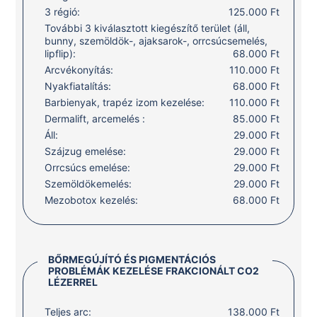
3 régió:
125.000 Ft
További 3 kiválasztott kiegészítő terület (áll,
bunny, szemöldök-, ajaksarok-, orrcsúcsemelés,
lipflip):
68.000 Ft
Arcvékonyítás:
110.000 Ft
Nyakfiatalítás:
68.000 Ft
Barbienyak, trapéz izom kezelése:
110.000 Ft
Dermalift, arcemelés :
85.000 Ft
Áll:
29.000 Ft
Szájzug emelése:
29.000 Ft
Orrcsúcs emelése:
29.000 Ft
Szemöldökemelés:
29.000 Ft
Mezobotox kezelés:
68.000 Ft
BŐRMEGÚJÍTÓ ÉS PIGMENTÁCIÓS
PROBLÉMÁK KEZELÉSE FRAKCIONÁLT CO2
LÉZERREL
Teljes arc:
138.000 Ft