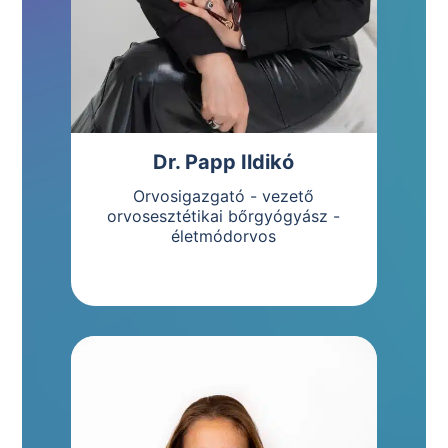
Dr. Papp Ildikó
Orvosigazgató - vezető
orvosesztétikai bőrgyógyász -
életmódorvos
Bemutatkozás