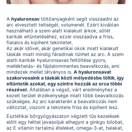
A
hyaluronsav
töltőanyagként segít visszaadni az
arc elvesztett teltségét, volumenét. Ezért kiválóan
használható a szem alatt kialakult árkok, sötét
karikák eltüntetéséhez, ezzel visszaadva a friss,
fiatalos és kipihent tekintetet.
Az akár idővel, akár genetikai okok miatt kialakult
táskák miatt mindig fáradtnak tűnhet az arc. A szem
alatti karikák hyaluronsavas feltöltése gyors,
mellékhatás- és fájdalommentes beavatkozás, ami
mindezek mellet látványos is.
A hyaluronsavat
szakorvosaink a táskák közti mélyedésbe töltik, így
eltüntetik azokat, egy szintre hozzák az orca többi
részével.
Általában a végső, várt eredményhez a
kezelt terület érzékenysége miatt több beavatkozás
szükséges. Az arc karakterén a beavatkozás nem
változtat, viszont a tekintete friss és kipihent lesz.
Esztétikai bőrgyógyászaton végzett tűs kezelések
előtt egy héttel javasoljuk elhagyni a ginkgo bilobat,
az E vitamin tartalmú ételeket, omega-3-at, halakat,