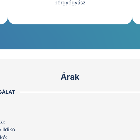
bőrgyógyász
Árak
GÁLAT
ka:
 Ildikó:
ikó: