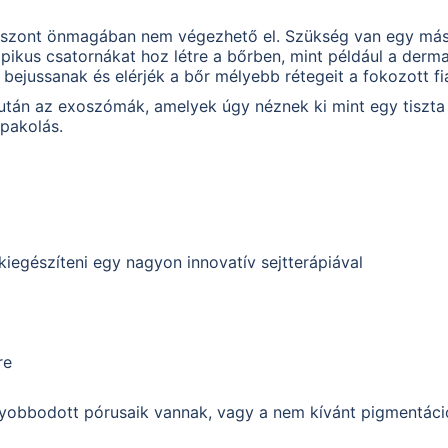
viszont önmagában nem végezhető el. Szükség van egy másik
pikus csatornákat hoz létre a bőrben, mint például a derm
ejussanak és elérjék a bőr mélyebb rétegeit a fokozott fi
 után az exoszómák, amelyek úgy néznek ki mint egy tiszta 
cpakolás.
kiegészíteni egy nagyon innovatív sejtterápiával
re
obbodott pórusaik vannak, vagy a nem kívánt pigmentáció