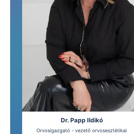
Dr. Papp Ildikó
Orvosigazgató - vezető orvosesztétikai