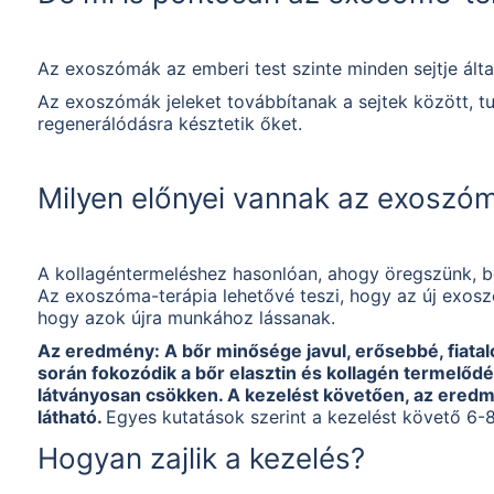
Az exoszómák az emberi test szinte minden sejtje álta
Az exoszómák jeleket továbbítanak a sejtek között, tu
regenerálódásra késztetik őket.
Milyen előnyei vannak az exoszó
A kollagéntermeléshez hasonlóan, ahogy öregszünk, b
Az exoszóma-terápia lehetővé teszi, hogy az új exosz
hogy azok újra munkához lássanak.
Az eredmény: A bőr minősége javul, erősebbé, fiatal
során fokozódik a bőr elasztin és kollagén termelőd
látványosan csökken. A kezelést követően, az ere
látható.
Egyes kutatások szerint a kezelést követő 6
Hogyan zajlik a kezelés?