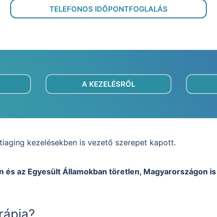
TELEFONOS IDŐPONTFOGLALÁS
A KEZELÉSRŐL
ntiaging kezelésekben is vezető szerepet kapott.
.
s az Egyesült Államokban töretlen, Magyarországon is el
rápia?