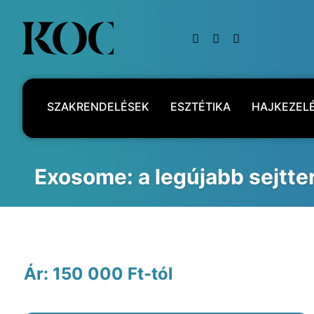
SZAKRENDELÉSEK
ESZTÉTIKA
HAJKEZEL
KAPCSOLAT
Exosome: a legújabb sejtte
Ár: 150 000 Ft-tól