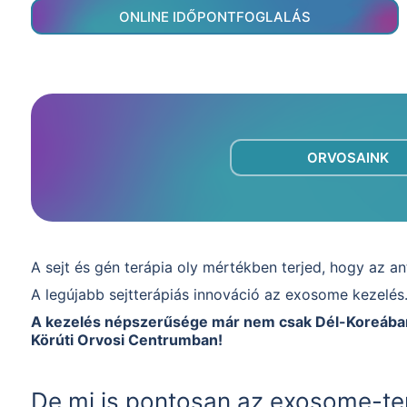
ONLINE IDŐPONTFOGLALÁS
ORVOSAINK
A sejt és gén terápia oly mértékben terjed, hogy az a
A legújabb sejtterápiás innováció az exosome kezelés
A kezelés népszerűsége már nem csak Dél-Koreában é
Körúti Orvosi Centrumban!
De mi is pontosan az exosome-te