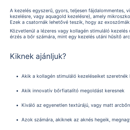
A kezelés egyszerű, gyors, teljesen fájdalommentes, 
kezelésre, vagy aquagold kezelésre), amely mikroszko
Ezek a csatornák lehetővé teszik, hogy az exoszómák b
Közvetlenül a lézeres vagy kollagén stimuláló kezelés
érzés a bőr számára, mint egy kezelés utáni hűsítő ar
Kiknek ajánljuk?
Akik a kollagén stimuláló kezeléseiket szeretnék 
Akik innovatív bőrfiatalító megoldást keresnek
Kiváló az egyenetlen textúrájú, vagy matt arcbőr
Azok számára, akiknek az aknés hegeik, megnagy