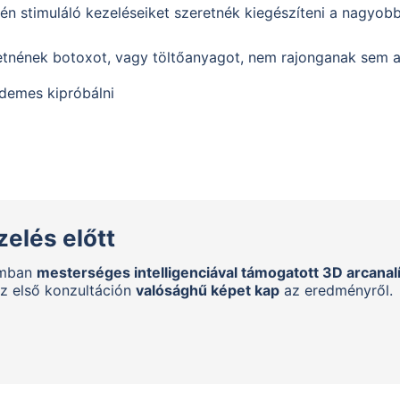
gén stimuláló kezeléseiket szeretnék kiegészíteni a nagyo
tnének botoxot, vagy töltőanyagot, nem rajonganak sem a 
demes kipróbálni
elés előtt
umban
mesterséges intelligenciával támogatott 3D arcanalí
az első konzultáción
valósághű képet kap
az eredményről.