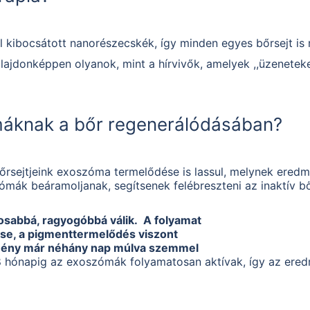
l kibocsátott nanorészecskék, így minden egyes bőrsejt is
lajdonképpen olyanok, mint a hírvivők, amelyek ,,üzeneteke
máknak a bőr regenerálódásában?
őrsejtjeink exoszóma termelődése is lassul, melynek ered
ómák beáramoljanak, segítsenek felébreszteni az inaktív b
osabbá, ragyogóbbá válik. A folyamat
ése, a pigmenttermelődés viszont
dmény már néhány nap múlva szemmel
-8 hónapig az exoszómák folyamatosan aktívak, így az ere