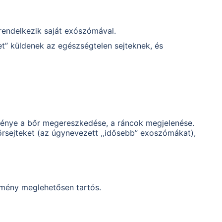
 rendelkezik saját exószómával.
t’’ küldenek az egészségtelen sejteknek, és
ménye a bőr megereszkedése, a ráncok megjelenése.
őrsejteket (az úgynevezett ,,idősebb” exoszómákat),
dmény meglehetősen tartós.