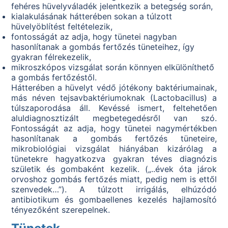
fehéres hüvelyváladék jelentkezik a betegség során,
kialakulásának hátterében sokan a túlzott
hüvelyöblítést feltételezik,
fontosságát az adja, hogy tünetei nagyban
hasonlítanak a gombás fertőzés tüneteihez, így
gyakran félrekezelik,
mikroszkópos vizsgálat során könnyen elkülöníthető
a gombás fertőzéstől.
Hátterében a hüvelyt védő jótékony baktériumainak,
más néven tejsavbaktériumoknak (Lactobacillus) a
túlszaporodása áll. Kevéssé ismert, feltehetően
aluldiagnosztizált megbetegedésről van szó.
Fontosságát az adja, hogy tünetei nagymértékben
hasonlítanak a gombás fertőzés tüneteire,
mikrobiológiai vizsgálat hiányában kizárólag a
tünetekre hagyatkozva gyakran téves diagnózis
születik és gombaként kezelik. („..évek óta járok
orvoshoz gombás fertőzés miatt, pedig nem is ettől
szenvedek…”). A túlzott irrigálás, elhúzódó
antibiotikum és gombaellenes kezelés hajlamosító
tényezőként szerepelnek.