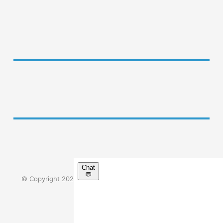
ÁSZF
Adatvédelmi tájékoztató
Impresszum
GYIK
© Copyright 2023 - Minden jog fenntartva. | Körúti Orvosi
Centrum Kft.