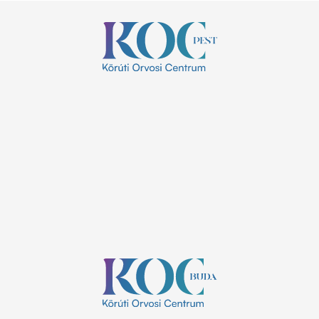
Nyitvatartás:
8:00 - 20:00
H-P:
ZÁRVA
Szombat:
ZÁRVA
Vasárnap:
Elérhetőségek:
+36 1 785 9895
info@koc.hu
1137 Budapest, Szent István körút 24.