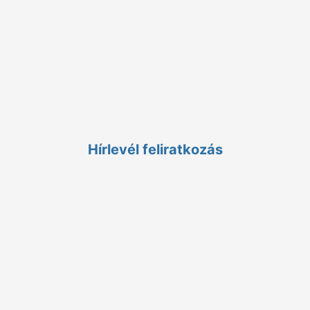
Nyitvatartás:
9:00 - 20:00
K–P:
Elérhetőségek:
+36 1 785 9895
meliora@koc.hu
1126 Budapest, Királyhágó utca 2. II/2.
Hírlevél feliratkozás