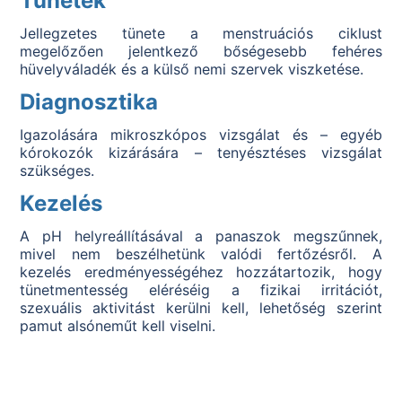
Tünetek
Jellegzetes tünete a menstruációs ciklust
megelőzően jelentkező bőségesebb fehéres
hüvelyváladék és a külső nemi szervek viszketése.
Diagnosztika
Igazolására mikroszkópos vizsgálat és – egyéb
kórokozók kizárására – tenyésztéses vizsgálat
szükséges.
Kezelés
A pH helyreállításával a panaszok megszűnnek,
mivel nem beszélhetünk valódi fertőzésről. A
kezelés eredményességéhez hozzátartozik, hogy
tünetmentesség eléréséig a fizikai irritációt,
szexuális aktivitást kerülni kell, lehetőség szerint
pamut alsóneműt kell viselni.