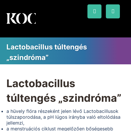
Lactobacillus túltengés
„szindróma”
Lactobacillus
túltengés „szindróma”
a hüvely flóra részeként jelen lévő Lactobacillusok
túlszaporodása, a pH lúgos irányba való eltolódása
jellemzi,
a menstruációs ciklust megelőzően bőségesebb