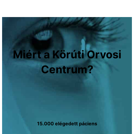
Miért a Körúti Orvosi
Centrum?
15.000 elégedett
páciens