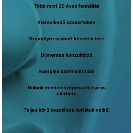
Több mint
20 éves fennállás
Kiemelkedő
szakértelem
Személyre szabott
kezelési terv
Díjmentes
konzultáció
Komplex
szemléletmód
Nálunk minden
szépészeti eljárás
elérhető
Teljes körű kezelések
korlátok nélkül