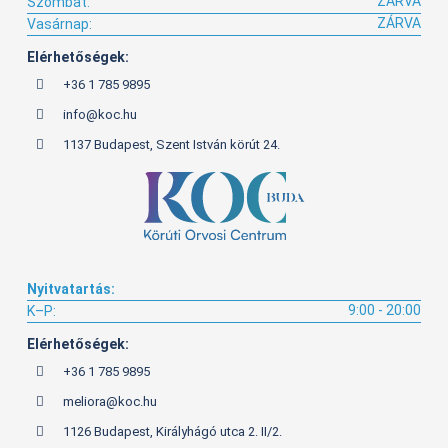
ZÁRVA
Szombat:
ZÁRVA
Vasárnap:
Elérhetőségek:
+36 1 785 9895
info@koc.hu
1137 Budapest, Szent István körút 24.
Nyitvatartás:
9:00 - 20:00
K–P:
Elérhetőségek:
+36 1 785 9895
meliora@koc.hu
1126 Budapest, Királyhágó utca 2. II/2.