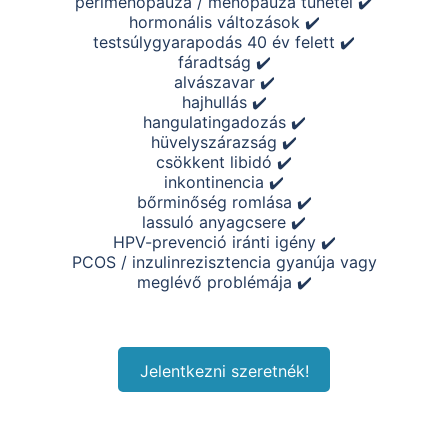
perimenopauza / menopauza tünetei ✔️
hormonális változások ✔️
testsúlygyarapodás 40 év felett ✔️
fáradtság ✔️
alvászavar ✔️
hajhullás ✔️
hangulatingadozás ✔️
hüvelyszárazság ✔️
csökkent libidó ✔️
inkontinencia ✔️
bőrminőség romlása ✔️
lassuló anyagcsere ✔️
HPV-prevenció iránti igény ✔️
PCOS / inzulinrezisztencia gyanúja vagy
meglévő problémája ✔️
Jelentkezni szeretnék!