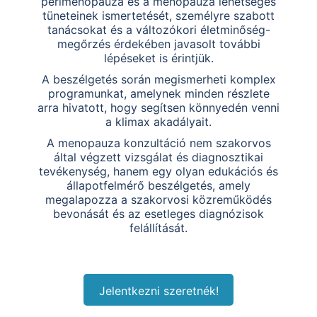
perimenopauza és a menopauza lehetséges
tüneteinek ismertetését, személyre szabott
tanácsokat és a változókori életminőség-
megőrzés érdekében javasolt további
lépéseket is érintjük.
A beszélgetés során megismerheti komplex
programunkat, amelynek minden részlete
arra hivatott, hogy segítsen könnyedén venni
a klimax akadályait.
A menopauza konzultáció nem szakorvos
által végzett vizsgálat és diagnosztikai
tevékenység, hanem egy olyan edukációs és
állapotfelmérő beszélgetés, amely
megalapozza a szakorvosi közreműködés
bevonását és az esetleges diagnózisok
felállítását.
Jelentkezni szeretnék!