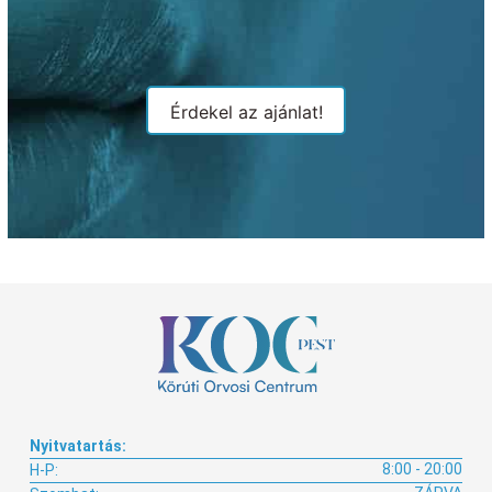
Érdekel az ajánlat!
Nyitvatartás:
8:00 - 20:00
H-P: